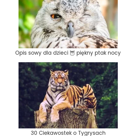
Opis sowy dla dzieci 🦉 piękny ptak nocy
30 Ciekawostek o Tygrysach