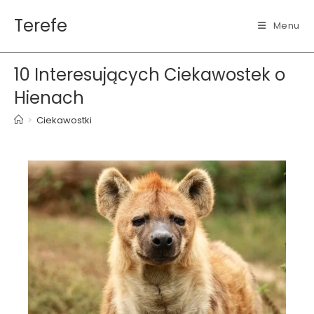
Skip
Terefe
to
Menu
content
10 Interesujących Ciekawostek o
Hienach
>
Ciekawostki