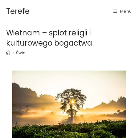
Skip
Terefe
to
Menu
content
Wietnam – splot religii i
kulturowego bogactwa
>
Świat