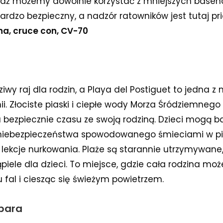
waż możemy dowolnie korzystać z mniejszych bas
 bardzo bezpieczny, a nadzór ratowników jest tutaj p
a, cruce con, CV-70
iwy raj dla rodzin, a Playa del Postiguet to jedna z n
. Złociste piaski i ciepłe wody Morza Śródziemnego
bezpiecznie czasu ze swoją rodziną. Dzieci mogą ba
 niebezpieczeństwa spowodowanego śmieciami w p
lekcje nurkowania. Plaże są starannie utrzymywane
iele dla dzieci. To miejsce, gdzie cała rodzina moż
 fal i ciesząc się świeżym powietrzem.
bara