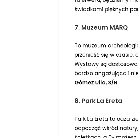
fajerwerki, będziemy m
świadkami pięknych pa
7. Muzeum MARQ
To muzeum archeologicz
przenieść się w czasie,
Wystawy są dostosowane
bardzo angażująca i nie
Gómez Ulla, S/N
8. Park La Ereta
Park La Ereta to oaza z
odpocząć wśród natury,
ścieżkach, a Ty możesz