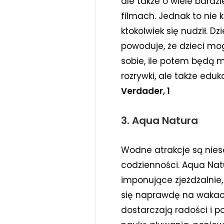
ale także o wiele bardz
filmach. Jednak to nie k
ktokolwiek się nudził. 
powoduje, że dzieci mo
sobie, ile potem będą m
rozrywki, ale także edu
Verdader, 1
3. Aqua Natura
Wodne atrakcje są nies
codzienności. Aqua Nat
imponujące zjeżdżalnie
się naprawdę na wakacj
dostarczają radości i p