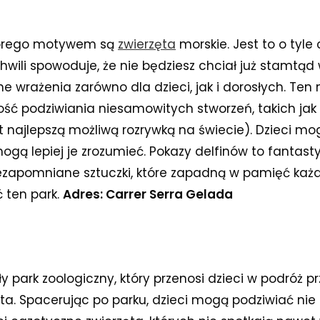
 którego motywem są
zwierzęta
morskie. Jest to o tyle
ili spowoduje, że nie będziesz chciał już stamtąd w
 wrażenia zarówno dla dzieci, jak i dorosłych. Ten
ość podziwiania niesamowitych stworzeń, takich jak de
st najlepszą możliwą rozrywką na świecie). Dzieci mog
mogą lepiej je zrozumieć. Pokazy delfinów to fantast
ezapomniane sztuczki, które zapadną w pamięć każde
 ten park.
Adres: Carrer Serra Gelada
ły park zoologiczny, który przenosi dzieci w podróż p
ta. Spacerując po parku, dzieci mogą podziwiać nie t