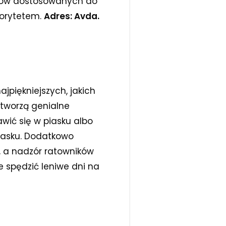
enów dostosowanych do
riorytetem.
Adres: Avda.
ajpiękniejszych, jakich
 tworzą genialne
wić się w piasku albo
iasku. Dodatkowo
, a nadzór ratowników
e spędzić leniwe dni na