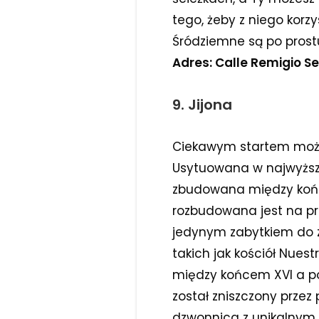
tego, żeby z niego korz
Śródziemne są po prost
Adres: Calle Remigio Se
9. Jijona
Ciekawym startem może o
Usytuowana w najwyższy
zbudowana między końcem
rozbudowana jest na pra
jedynym zabytkiem do zw
takich jak kościół Nues
między końcem XVI a poc
został zniszczony prze
dzwonnica z unikalnym