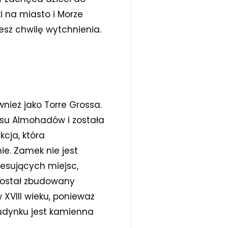
i na miasto i Morze
esz chwilę wytchnienia.
nież jako Torre Grossa.
esu Almohadów i została
cja, która
ie. Zamek nie jest
resujących miejsc,
 został zbudowany
 XVIII wieku, ponieważ
udynku jest kamienna