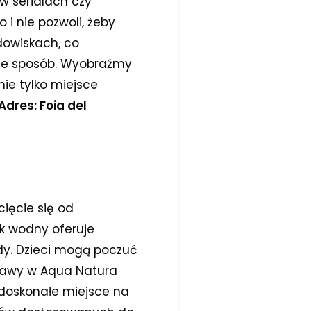
 w serialach czy
 i nie pozwoli, żeby
dowiskach, co
bie sposób. Wyobraźmy
ie tylko miejsce
Adres: Foia del
ięcie się od
rk wodny oferuje
dy. Dzieci mogą poczuć
abawy w Aqua Natura
 doskonałe miejsce na