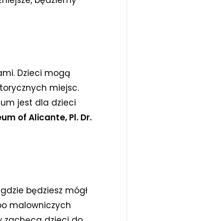
żniejsze, będziemy
ami. Dzieci mogą
storycznych miejsc.
m jest dla dzieci
m of Alicante, Pl. Dr.
, gdzie będziesz mógł
 po malowniczych
w zachęca dzieci do