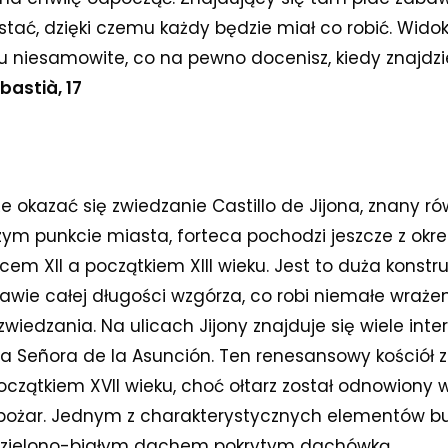
ystać, dzięki czemu każdy będzie miał co robić. Widok
u niesamowite, co na pewno docenisz, kiedy znajdzi
bastià, 17
kazać się zwiedzanie Castillo de Jijona, znany rów
m punkcie miasta, forteca pochodzi jeszcze z okr
 XII a początkiem XIII wieku. Jest to duża konstruk
wie całej długości wzgórza, co robi niemałe wrażen
iedzania. Na ulicach Jijony znajduje się wiele inte
tra Señora de la Asunción. Ten renesansowy kościół
zątkiem XVII wieku, choć ołtarz został odnowiony w
z pożar. Jednym z charakterystycznych elementów b
 zielono-białym dachem pokrytym dachówką.