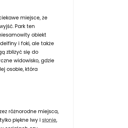
 ciekawe miejsce, że
yjść. Park ten
 niesamowity obiekt
lfiny i foki, ale także
ą zbliżyć się do
yczne widowisko, gdzie
j osobie, która
rzez różnorodne miejsca,
ylko piękne lwy i
słonie
,