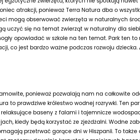
iej egzotyczne zwierzęta, których nie spotkają nawet
oniec atrakcji, ponieważ Terra Natura dba o wszystko
Dzieci mogą obserwować zwierzęta w naturalnych śro
gą uczyć się na temat zwierząt w naturalny dla sie
ogły opowiadać w szkole na ten temat. Park ten to n
kacji, co jest bardzo ważne podczas rozwoju dziecka.
amowite, ponieważ pozwalają nam na całkowite odc
ura to prawdziwe królestwo wodnej rozrywki. Ten pa
, relaksujące baseny z falami i tajemnicze wodospa
ach, kiedy będą korzystać ze zjeżdżalni. Wodne z
omagają przetrwać gorące dni w Hiszpanii. To także