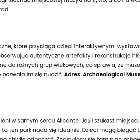
ogli słuchać miejscowej muzyki na żywo, a co najwa
rad.
ne, które przyciąga dzieci interaktywnymi wystaw
 obserwując autentyczne artefakty i rekonstrukcje hi
 do różnych grup wiekowych, co sprawia, że muzeu
 pozwala im się nudzić.
Adres:
Archaeological Museu
ieleni w samym sercu Alicante. Jeśli szukasz miejsca
 to ten park nada się idealnie. Dzieci mogą biegać
 na chwilę odpocząć. Znajdujący się tam plac zaba