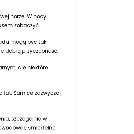
ywej norze. W nocy
zasem zobaczyć.
padki mogą być tak
ne dobrą przyczepność.
rnym, ale niektóre
ia lat. Samice zazwyczaj
enia, szczególnie w
powodować śmiertelne