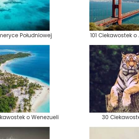
Ameryce Południowej
101 Ciekawostek o
ekawostek o Wenezueli
30 Ciekawost