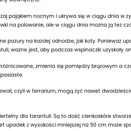
czaj pająkiem nocnym i ukrywa się w ciągu dnia w ż
ówki na polowanie, ale w ciągu dnia można ją też c
ane pazury na każdej odnodze, jak koty. Ponieważ u
tuli, ważne jest, aby podczas wspinaczki uzyskały o
 zróżnicowane, zmienia się pomiędzy brązowym a cza
 pasiaste.
iewoli, czyli w terrarium, mogą żyć nawet dwadzieśc
rtelny dla tarantuli. Są to dość cienkoskóre stworz
et upadek z wysokości mniejszej niż 50 cm może s