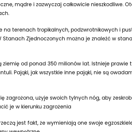
czne, mądre i zazwyczaj całkowicie nieszkodliwe. Ot
ach.
ie na terenach tropikalnych, podzwrotnikowych i pu
W Stanach Zjednoczonych można je znaleźć w sta
ą ziemię od ponad 350 milionów lat. Istnieje prawie 
tuli. Pająki, jak wszystkie inne pająki, nie są owadam
 się zagrożona, użyje swoich tylnych nóg, aby zeskro
cić je w kierunku zagrożenia
rzeczą jest fakt, że wymieniają one swoje egzoszkiele
any wewnętrzne.