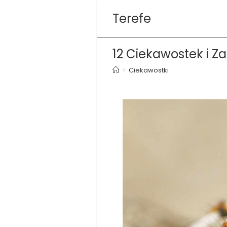
Skip
Terefe
to
content
12 Ciekawostek i 
>
Ciekawostki