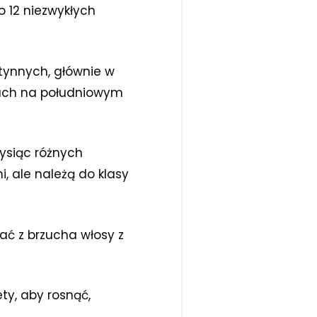
o 12 niezwykłych
stynnych, głównie w
nach na południowym
tysiąc różnych
i, ale należą do klasy
bać z brzucha włosy z
ty, aby rosnąć,