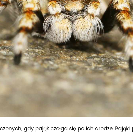
czonych, gdy pająk czołga się po ich drodze. Pająki,