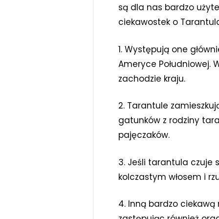
są dla nas bardzo użyte
ciekawostek o Tarantul
1. Występują one główn
Ameryce Południowej. 
zachodzie kraju.
2. Tarantule zamieszkuj
gatunków z rodziny taran
pajęczaków.
3. Jeśli tarantula czuje
kolczastym włosem i rzu
4. Inną bardzo ciekawą 
zastępując również org