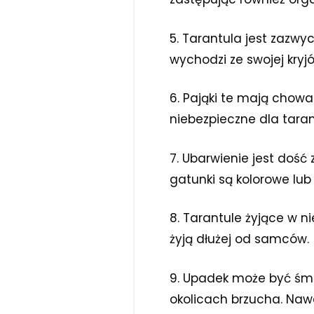
5. Tarantula jest zazwy
wychodzi ze swojej kryj
6. Pająki te mają chow
niebezpieczne dla taran
7. Ubarwienie jest dość
gatunki są kolorowe lub
8. Tarantule żyjące w n
żyją dłużej od samców.
9. Upadek może być śmie
okolicach brzucha. Naw