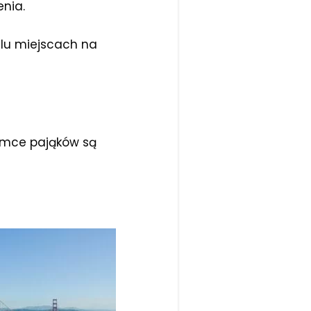
enia.
u miejscach na
Samce pająków są